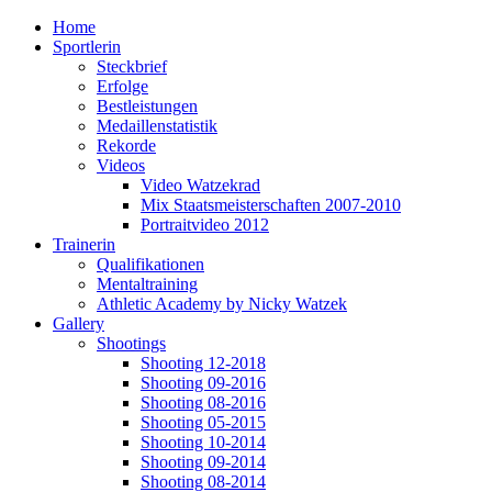
Home
Sportlerin
Steckbrief
Erfolge
Bestleistungen
Medaillenstatistik
Rekorde
Videos
Video Watzekrad
Mix Staatsmeisterschaften 2007-2010
Portraitvideo 2012
Trainerin
Qualifikationen
Mentaltraining
Athletic Academy by Nicky Watzek
Gallery
Shootings
Shooting 12-2018
Shooting 09-2016
Shooting 08-2016
Shooting 05-2015
Shooting 10-2014
Shooting 09-2014
Shooting 08-2014