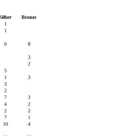
Silber
Bronze
1
1
6
8
3
2
5
1
3
3
2
7
3
4
2
2
2
7
1
10
4