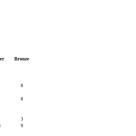
ber
Bronze
8
8
3
3
9